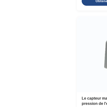
Obtenez
measures the pr
the two ends of 
standard signal
Differential pres
different from g
in that they have
Differential pres
generally divided
Le capteur ma
pression de l'