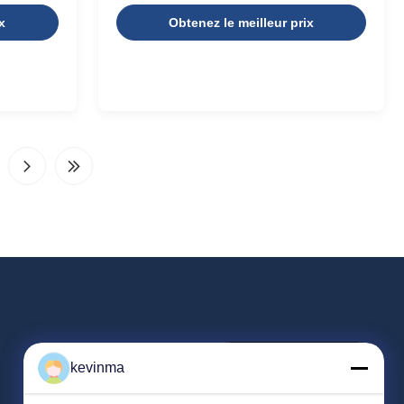
ponse de
des lectures précises
x
Obtenez le meilleur prix
kevinma
magasin