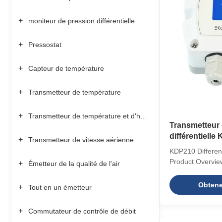
+
moniteur de pression différentielle
+
Pressostat
+
Capteur de température
+
Transmetteur de température
+
Transmetteur de température et d'humidité
Transmetteur 
différentielle
+
Transmetteur de vitesse aérienne
20mA protecti
KDP210 Different
Product Overvie
+
Émetteur de la qualité de l'air
neutral gases, d
Range Minimum 
Obtenez
+
Tout en un émetteur
0-10 kPaCommon
Pa, ±10000 Pa0
+
Commutateur de contrôle de débit
Signal 4-20mA (2