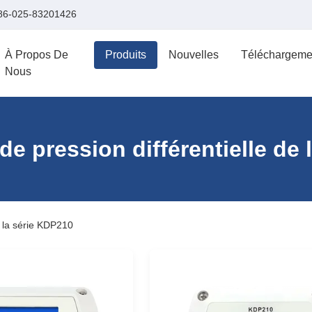
86-025-83201426
À Propos De
Produits
Nouvelles
Téléchargeme
Nous
e pression différentielle de
e la série KDP210