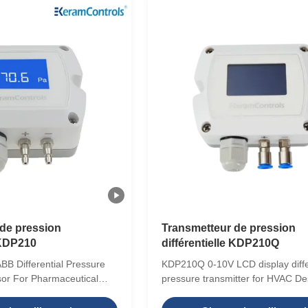
RS485 (Modbus RTU) Power
/DC (3-wire); 18-
e) Accuracy ±1% F.S
ng IP65/NEMA4 Display LCD
Applications HVAC and
ment
de pression
Transmetteur de pression
 KDP210
différentielle KDP210Q
BB Differential Pressure
KDP210Q 0-10V LCD display diffe
sor For Pharmaceutical
pressure transmitter for HVAC De
ription The differential
KDP210Q series differential pres
ter is a transmitter that
transmitters are available with an