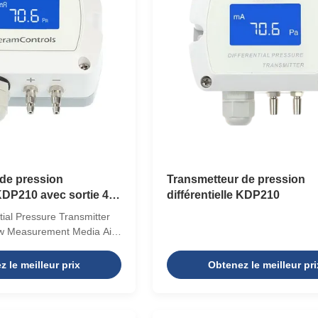
de pression
Transmetteur de pression
 KDP210 avec sortie 4-
différentielle KDP210
on IP65 et écran LCD
ial Pressure Transmitter
w Measurement Media Air,
ry gases, and other gases
±25 Pa / 0-25 PaMaximum
 le meilleur prix
Obtenez le meilleur pri
 ranges: ±100 Pa, ±1000
-0.125～1.5 kPa Output
/3-wire), 0-5V (3-wire), 0-