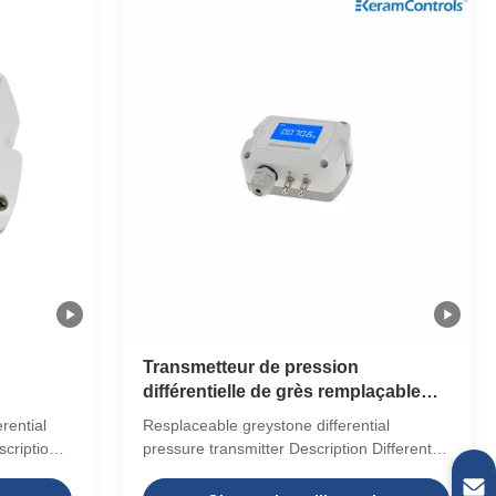
Transmetteur de pression
différentielle de grès remplaçable
avec protection IP65
rential
Resplaceable greystone differential
scription
pressure transmitter Description Differential
sure
Pressure (DP) transmitters measure the
d without
difference between two pressures. They