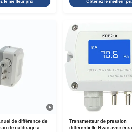
 le meilleur prix
Obtenez le meilleur pri
essure difference between
screen for customers to choose f
the transmitter, and outputs
high precision, ultra-low & adjust
s (such as 4~20mA, 0~5V).
fast response characteristics.The
sure transmitters are
connector adopts M16*1.5 to tigh
eneral pressure transmitters
threaded port, which is not only ef
 2 pressure interfaces.
protecting against water and dust
sure transmitters are
suitable for multi-size cables. Fe
 into
Ranges from -25/+25Pa
nuel de différence de
Transmetteur de pression
eau de calibrage a
différentielle Hvac avec éc