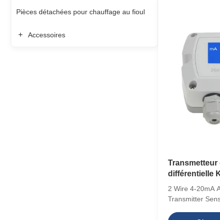
10V (3-wire), 
Pièces détachées pour chauffage au fioul
Supply 16-30VAC
30VAC/DC (2-wir
Protection Rati
+
Accessoires
backlit display 
Energy Manage
Transmetteur 
différentielle
2 Wire 4-20mA A
Transmitter Sen
Clean Rooms Desc
pressure transmit