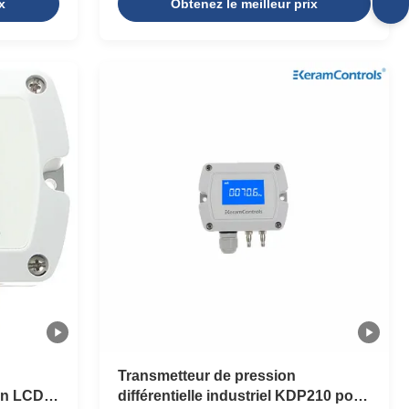
x
Obtenez le meilleur prix
rom with
use a reference point called the low-side
able range,
pressure and compare it to the high-side
 cable
pressure. Ports in the instrument are
ten the
marked high-side and low-side. The DP
fective in
level transmitter reading can be either
, but also
negative or positive depending on whether
ature
the low-side or high-side is the larger value.
A DP transmitter can be used as
Transmetteur de pression
ran LCD
différentielle industriel KDP210 pour