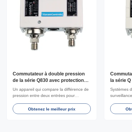
Commutateur à double pression
Commutat
de la série Q830 avec protection
la série Q
IP44 et large plage de température
Un appareil qui compare la différence de
Systèmes de
pour applications industrielles
pression entre deux entrées pour
surveillance
déclencher un interrupteur électrique
diverses app
externe.
Obtenez le meilleur prix
Obt