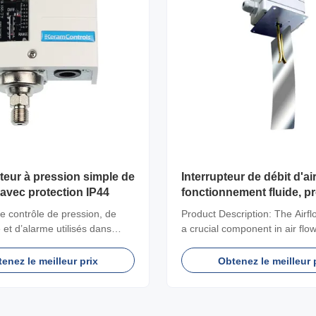
eur à pression simple de
Interrupteur de débit d'air
 avec protection IP44
fonctionnement fluide, pr
IP65 pour applications
 contrôle de pression, de
Product Description: The Airfl
industrielles
 et d’alarme utilisés dans
a crucial component in air flo
lications industrielles.
designed to monitor and contro
of air and non-corrosive gases
enez le meilleur prix
Obtenez le meilleur 
industrial applications. With its
performance and durable cons
this air flow switch is a depen