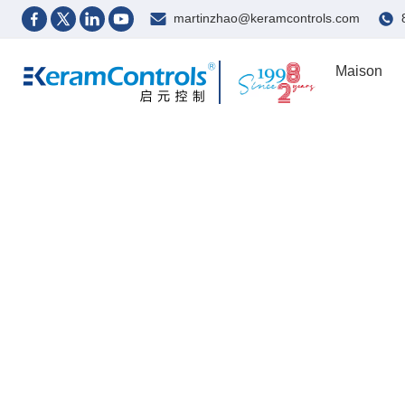
martinzhao@keramcontrols.com
Maison