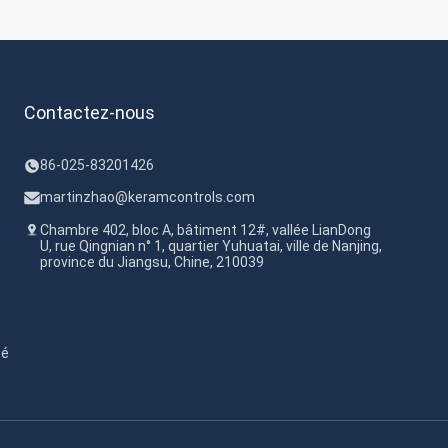
for ...
Contactez-nous
86-025-83201426
martinzhao@keramcontrols.com
Chambre 402, bloc A, bâtiment 12#, vallée LianDong
U, rue Qingnian n° 1, quartier Yuhuatai, ville de Nanjing,
province du Jiangsu, Chine, 210039
té