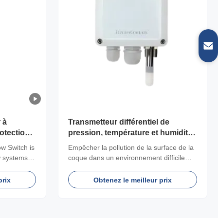
 à
Transmetteur différentiel de
otection
pression, température et humidité
KTHP100
ow Switch is
Empêcher la pollution de la surface de la
w systems,
coque dans un environnement difficile
l the flow
IP65/NEMA4
 in various
prix
Obtenez le meilleur prix
 reliable
truction,
dable choice