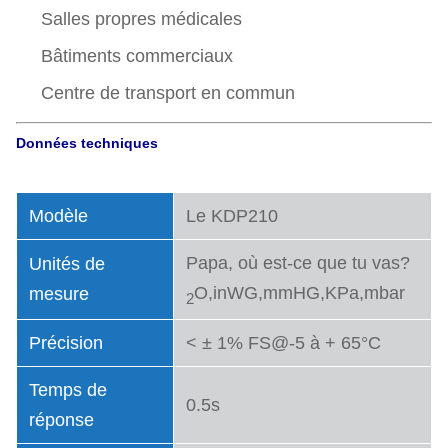
Salles propres médicales
Bâtiments commerciaux
Centre de transport en commun
Données techniques
Modèle
Le KDP210
Papa, où est-ce que tu vas?
Unités de
O,inWG,mmHG,KPa,mbar
mesure
2
Précision
< ± 1% FS@-5 à + 65°C
Temps de
0.5s
réponse