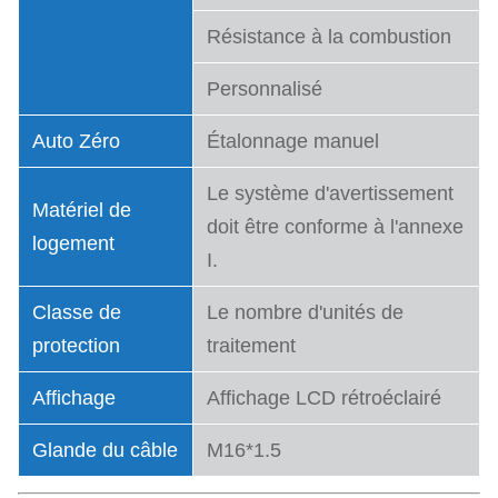
Résistance à la combustion
Personnalisé
Auto Zéro
Étalonnage manuel
Le système d'avertissement
Matériel de
doit être conforme à l'annexe
logement
I.
Classe de
Le nombre d'unités de
protection
traitement
Affichage
Affichage LCD rétroéclairé
Glande du câble
M16*1.5