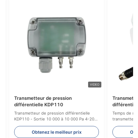
VIDEO
VIDEO
on
Transmetteur de pression
C
différentielle KDP210
n LCD du
Transmetteur de pression différentielle
férentielle DPT
KDP210 de classe de protection
IP65/NEMA 4
r prix
Obtenez le meilleur prix