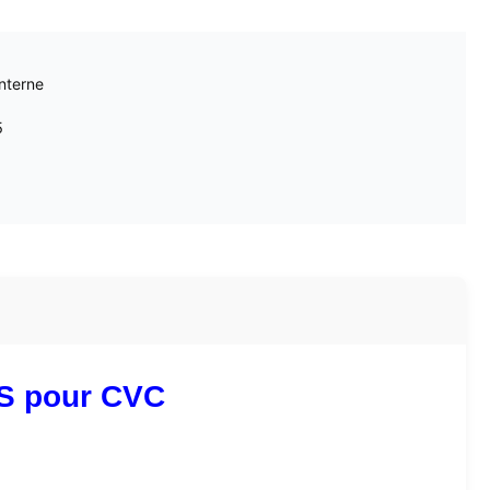
interne
5
FS pour CVC