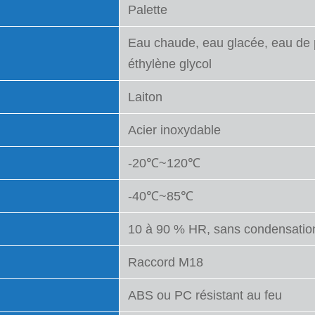
Palette
Eau chaude, eau glacée, eau de p
éthylène glycol
Laiton
Acier inoxydable
-20℃~120℃
-40℃~85℃
10 à 90 % HR, sans condensatio
Raccord M18
ABS ou PC résistant au feu