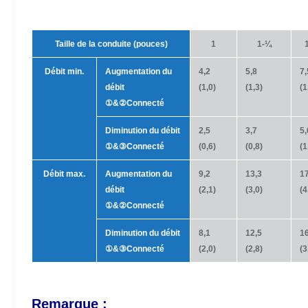
Taille de la conduite (pouces)
1
1-¼
Débit min.
Augmentation du
4,2
5,8
7,
débit
(1,0)
(1,3)
(1
①
&
②Connecté
Diminution du débit
2,5
3,7
5,
①
&
③Connecté
(0,6)
(0,8)
(1
Débit max.
Augmentation du
9,2
13,3
17
débit
(2,1)
(3,0)
(4
①
&
②Connecté
Diminution du débit
8,1
12,5
16
①
&
③Connecté
(2,0)
(2,8)
(3
Remarque :