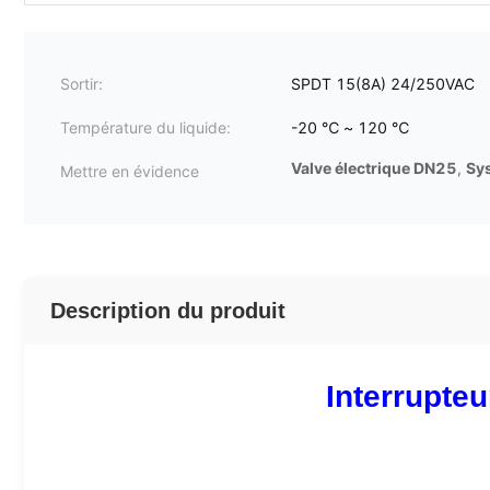
Sortir:
SPDT 15(8A) 24/250VAC
Température du liquide:
-20 ℃ ~ 120 ℃
Valve électrique DN25
,
Sys
Mettre en évidence
Description du produit
Interrupte