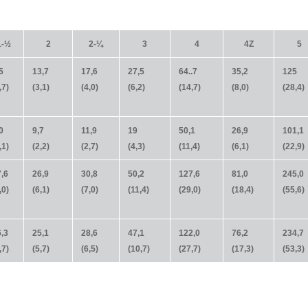
1-½
2
2-¼
3
4
4Z
5
5
13,7
17,6
27,5
64..7
35,2
125
,7)
(3,1)
(4,0)
(6,2)
(14,7)
(8,0)
(28,4)
0
9,7
11,9
19
50,1
26,9
101,1
,1)
(2,2)
(2,7)
(4,3)
(11,4)
(6,1)
(22,9)
,6
26,9
30,8
50,2
127,6
81,0
245,0
,0)
(6,1)
(7,0)
(11,4)
(29,0)
(18,4)
(55,6)
,3
25,1
28,6
47,1
122,0
76,2
234,7
,7)
(5,7)
(6,5)
(10,7)
(27,7)
(17,3)
(53,3)