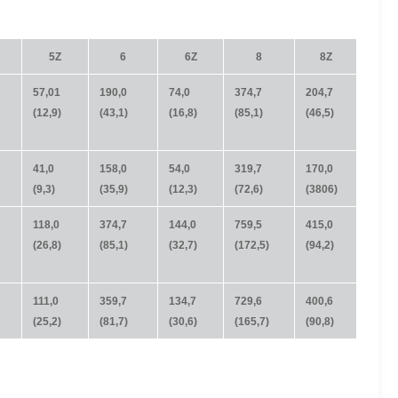
5Z
6
6Z
8
8Z
57,01
190,0
74,0
374,7
204,7
(12,9)
(43,1)
(16,8)
(85,1)
(46,5)
41,0
158,0
54,0
319,7
170,0
(9,3)
(35,9)
(12,3)
(72,6)
(3806)
118,0
374,7
144,0
759,5
415,0
(26,8)
(85,1)
(32,7)
(172,5)
(94,2)
111,0
359,7
134,7
729,6
400,6
(25,2)
(81,7)
(30,6)
(165,7)
(90,8)